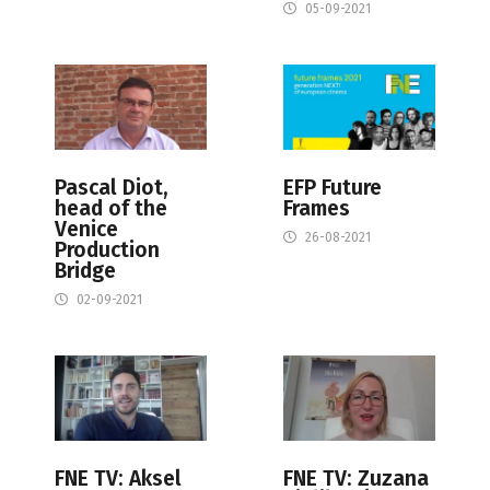
05-09-2021
Pascal Diot,
EFP Future
head of the
Frames
Venice
26-08-2021
Production
Bridge
02-09-2021
FNE TV: Aksel
FNE TV: Zuzana